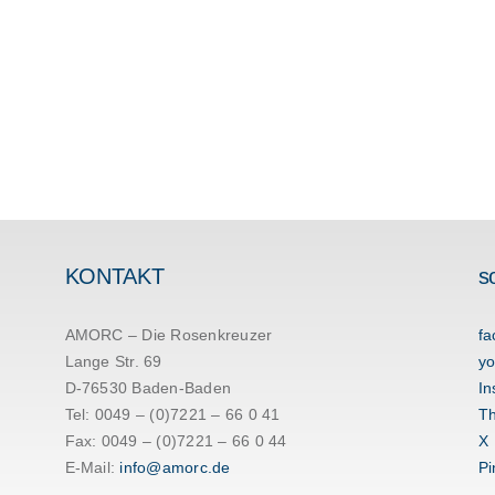
KONTAKT
s
AMORC – Die Rosenkreuzer
fa
Lange Str. 69
yo
D-76530 Baden-Baden
In
Tel: 0049 – (0)7221 – 66 0 41
T
Fax: 0049 – (0)7221 – 66 0 44
X
E-Mail:
info@amorc.de
Pi