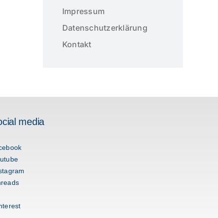
Impressum
Datenschutzerklärung
Kontakt
ocial media
cebook
utube
stagram
hreads
nterest