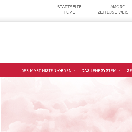
Zum
STARTSEITE
AMORC
Inhalt
HOME
ZEITLOSE WEISH
springen
DER MARTINISTEN-ORDEN
DAS LEHRSYSTEM
GE