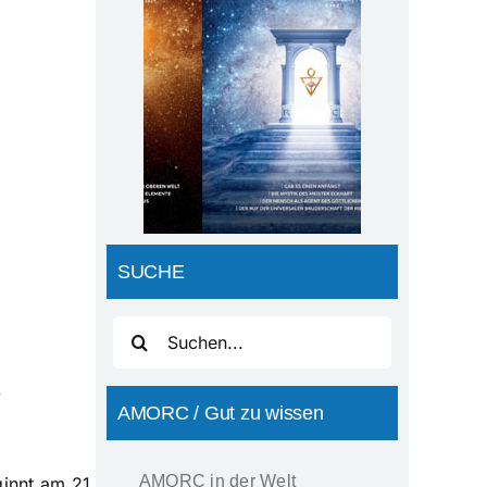
AMORC-Magazin
Ausgabe09 2020
SUCHE
Suche
nach:
AMORC / Gut zu wissen
AMORC in der Welt
ginnt am 21.