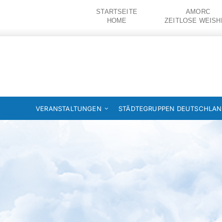
Zum
STARTSEITE
AMORC
Inhalt
HOME
ZEITLOSE WEISH
springen
VERANSTALTUNGEN
STÄDTEGRUPPEN DEUTSCHLA