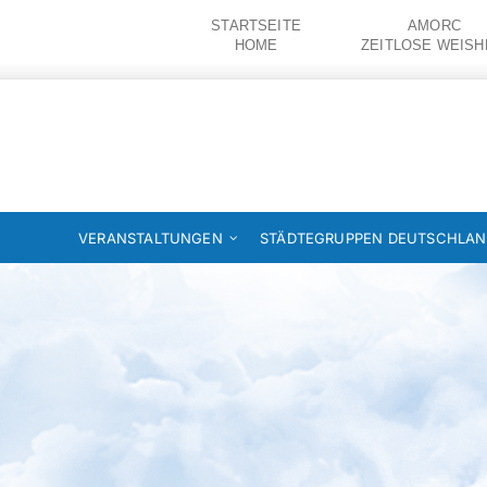
Zum
STARTSEITE
AMORC
Inhalt
HOME
ZEITLOSE WEISH
springen
VERANSTALTUNGEN
STÄDTEGRUPPEN DEUTSCHLA