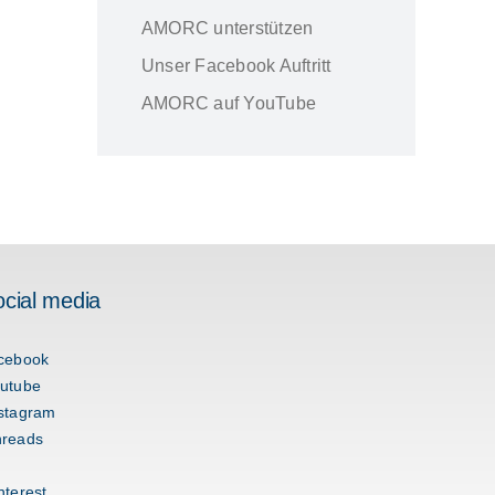
AMORC unterstützen
Unser Facebook Auftritt
AMORC auf YouTube
ocial media
cebook
utube
stagram
hreads
nterest