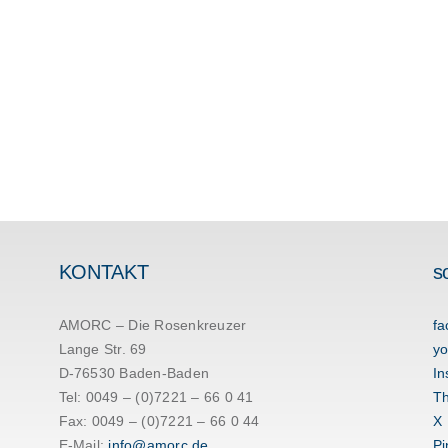
KONTAKT
s
AMORC – Die Rosenkreuzer
fa
Lange Str. 69
yo
D-76530 Baden-Baden
In
Tel: 0049 – (0)7221 – 66 0 41
T
Fax: 0049 – (0)7221 – 66 0 44
X
E-Mail:
info@amorc.de
Pi