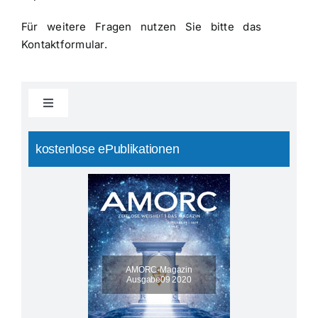
Für weitere Fragen nutzen Sie bitte das
Kontaktformular.
Toggle
Navigation
Home
kostenlose ePublikationen
Informationen
Spiritualität
AMORC-Magazin
Friedensreiter
Ausgabe09 2020