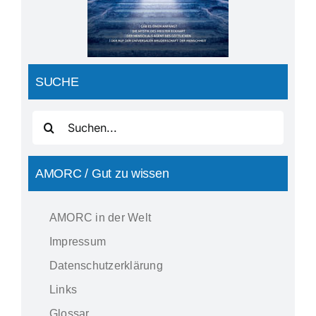
Veranstaltungen
Friedensmeditation
SUCHE
was wir erhoffen…
Suche
nach:
auf dem Weg
AMORC / Gut zu wissen
Pressespiegel
AMORC in der Welt
Impressum
YouTube
Datenschutzerklärung
Spenden
Links
Glossar