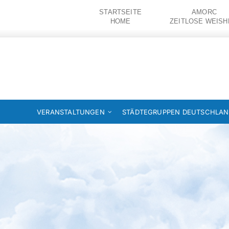
Zum
STARTSEITE
AMORC
Inhalt
HOME
ZEITLOSE WEISH
springen
VERANSTALTUNGEN
STÄDTEGRUPPEN DEUTSCHLA