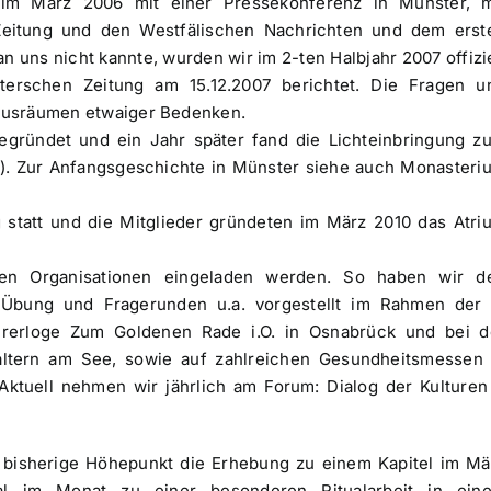
n im März 2006 mit einer Pressekonferenz in Münster, m
Zeitung und den Westfälischen Nachrichten und dem erst
n uns nicht kannte, wurden wir im 2-ten Halbjahr 2007 offizie
terschen Zeitung am 15.12.2007 berichtet. Die Fragen u
 Ausräumen etwaiger Bedenken.
gründet und ein Jahr später fand die Lichteinbringung z
9). Zur Anfangsgeschichte in Münster siehe auch Monasteri
g statt und die Mitglieder gründeten im März 2010 das Atri
en Organisationen eingeladen werden. So haben wir d
 Übung und Fragerunden u.a. vorgestellt im Rahmen der 
aurerloge Zum Goldenen Rade i.O. in Osnabrück und bei d
ltern am See, sowie auf zahlreichen Gesundheitsmessen 
ktuell nehmen wir jährlich am Forum: Dialog der Kulturen
 bisherige Höhepunkt die Erhebung zu einem Kapitel im Mä
l im Monat zu einer besonderen Ritualarbeit in ein