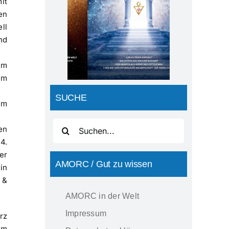
it
AMORC-Magazin
Ausgabe09 2020
en
ll
nd
um
um
SUCHE
um
Suche
en
nach:
4.
er
AMORC / Gut zu wissen
in
 &
AMORC in der Welt
Impressum
rz
em