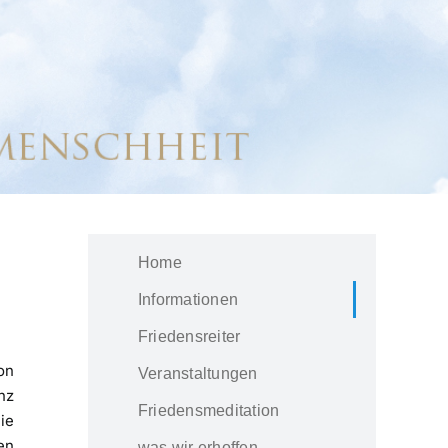
Home
Informationen
Friedensreiter
on
Veranstaltungen
nz
Friedensmeditation
ie
en
was wir erhoffen…