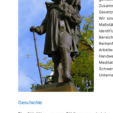
Zusamm
Gesetzm
Wir si
Maßstä
identi
Bereich
Reihenf
Arbeite
Handwer
Medita
Schwer
Untern
Geschichte