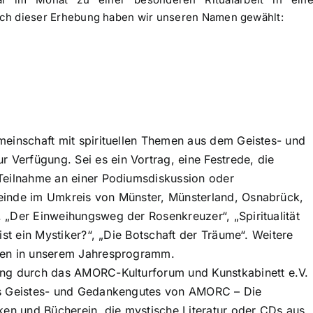
ich dieser Erhebung haben wir unseren Namen gewählt:
meinschaft mit spirituellen Themen aus dem Geistes- und
Verfügung. Sei es ein Vortrag, eine Festrede, die
Teilnahme an einer Podiumsdiskussion oder
einde im Umkreis von Münster, Münsterland, Osnabrück,
 „Der Einweihungsweg der Rosenkreuzer“, „Spiritualität
ist ein Mystiker?“, „Die Botschaft der Träume“. Weitere
gen in unserem Jahresprogramm.
ung durch das AMORC-Kulturforum und Kunstkabinett e.V.
es Geistes- und Gedankengutes von AMORC – Die
ken und Bücherein, die mystische Literatur oder CDs aus