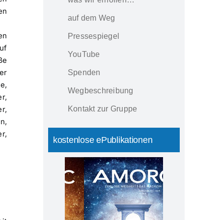
en
auf dem Weg
en
Pressespiegel
uf
YouTube
ße
er
Spenden
e,
Wegbeschreibung
r,
Kontakt zur Gruppe
r,
n,
r,
kostenlose ePublikationen