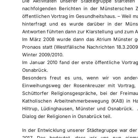
Die Aktivitäten unserer Städtegruppe startete
nachfolgenden Berichten in der Münsterschen 
öffentlichen Vortrag im Gesundheitshaus. – Weil ma
hinterfragt und es wurde darüber in der Müns
Antworten führten dann zur Klarstellung und zum
Im März 2008 wurde dann das Atrium Münster ge
Pronaos statt (Westfälische Nachrichten 18.3.200
Winter 2009/2010.
Im Januar 2010 fand der erste öffentliche Vortra
Osnabrück.
Besonders freut es uns, wenn wir von ander
Einweihungsweg der Rosenkreuzer mit Vortrag,
Schüttorfer Religionsgespräche, bei der Freim
Katholischen Arbeitnehmerbewegung (KAB) in Ha
Hiltrup, Lüdinghausen, Münster und Osnabrück. A
Dialog der Religionen in Osnabrück teil.
In der Entwicklung unserer Städtegruppe war der
2017. Das bedeutet, dass wir uns nun einma