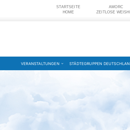
Zum
STARTSEITE
AMORC
Inhalt
HOME
ZEITLOSE WEISH
springen
VERANSTALTUNGEN
STÄDTEGRUPPEN DEUTSCHLA