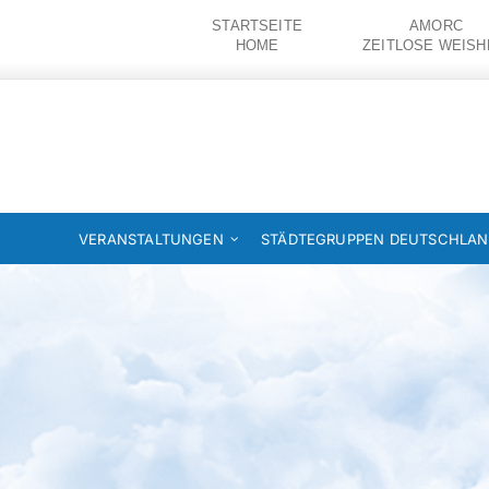
Zum
STARTSEITE
AMORC
Inhalt
HOME
ZEITLOSE WEISH
springen
VERANSTALTUNGEN
STÄDTEGRUPPEN DEUTSCHLA