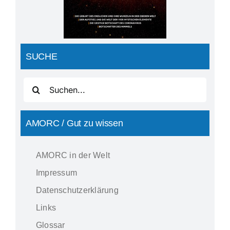
SUCHE
Suche
nach:
AMORC / Gut zu wissen
AMORC in der Welt
Impressum
Datenschutzerklärung
Links
Glossar