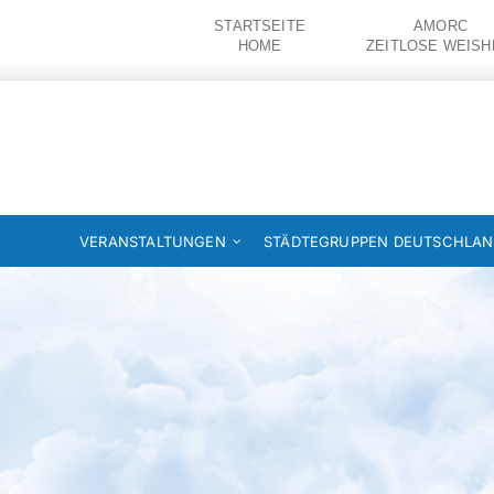
Zum
STARTSEITE
AMORC
Inhalt
HOME
ZEITLOSE WEISH
springen
VERANSTALTUNGEN
STÄDTEGRUPPEN DEUTSCHLA