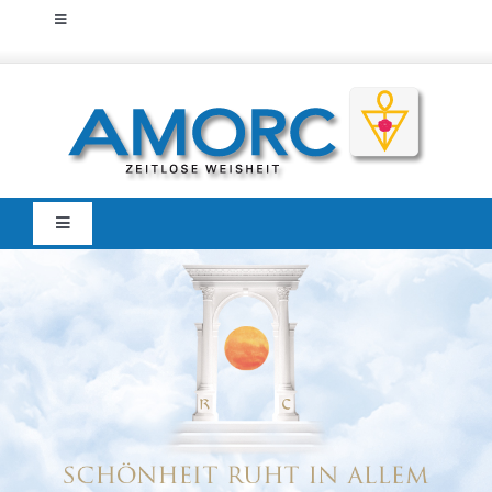
Zum
Toggle
Inhalt
Navigation
Startseite
springen
Home
Amorc
Zeitlose Weisheit
Der Traditionelle
Martinisten-Orden
Toggle
Navigation
Veranstaltungen
Mitglieder
Portal
Städtegruppen Deutschland
AMORC Kunst-
und Kulturforum
Städtegruppen Österreich
Verlag
AMORC-Bücher