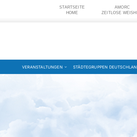
Zum
STARTSEITE
AMORC
Inhalt
HOME
ZEITLOSE WEISH
springen
VERANSTALTUNGEN
STÄDTEGRUPPEN DEUTSCHLA