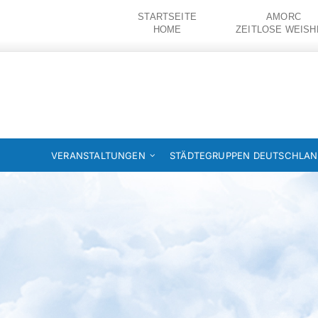
Zum
STARTSEITE
AMORC
Inhalt
HOME
ZEITLOSE WEISH
springen
VERANSTALTUNGEN
STÄDTEGRUPPEN DEUTSCHLA