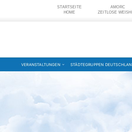
Zum
STARTSEITE
AMORC
Inhalt
HOME
ZEITLOSE WEISH
springen
VERANSTALTUNGEN
STÄDTEGRUPPEN DEUTSCHLA