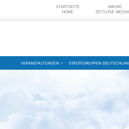
Zum
STARTSEITE
AMORC
Inhalt
HOME
ZEITLOSE WEISH
springen
VERANSTALTUNGEN
STÄDTEGRUPPEN DEUTSCHLA