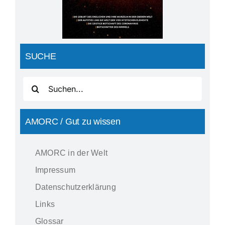
SUCHE
Suche
nach:
AMORC / Gut zu wissen
AMORC in der Welt
Impressum
Datenschutzerklärung
Links
Glossar