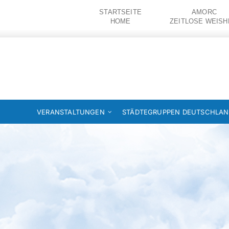
Zum
STARTSEITE
AMORC
Inhalt
HOME
ZEITLOSE WEISH
springen
VERANSTALTUNGEN
STÄDTEGRUPPEN DEUTSCHLA