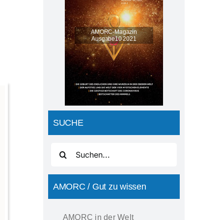
SUCHE
Suche
nach:
AMORC / Gut zu wissen
AMORC in der Welt