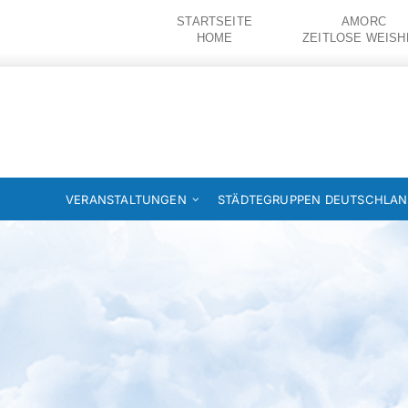
Zum
STARTSEITE
AMORC
Inhalt
HOME
ZEITLOSE WEISH
springen
VERANSTALTUNGEN
STÄDTEGRUPPEN DEUTSCHLA