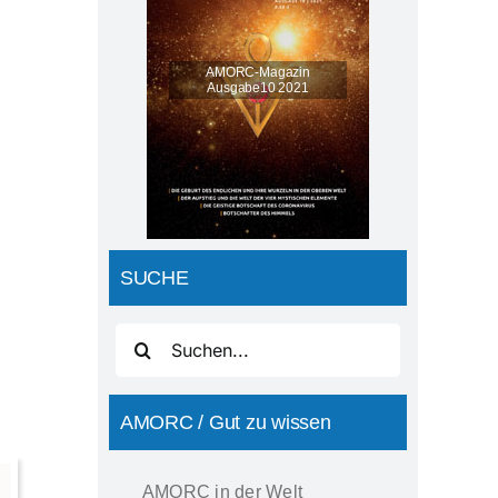
SUCHE
Suche
nach:
AMORC / Gut zu wissen
AMORC in der Welt