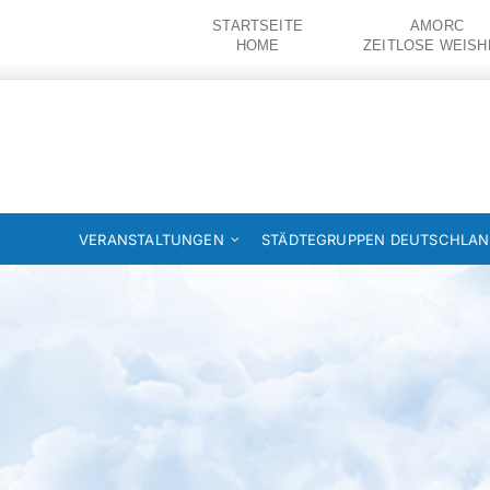
Zum
STARTSEITE
AMORC
Inhalt
HOME
ZEITLOSE WEISH
springen
VERANSTALTUNGEN
STÄDTEGRUPPEN DEUTSCHLA