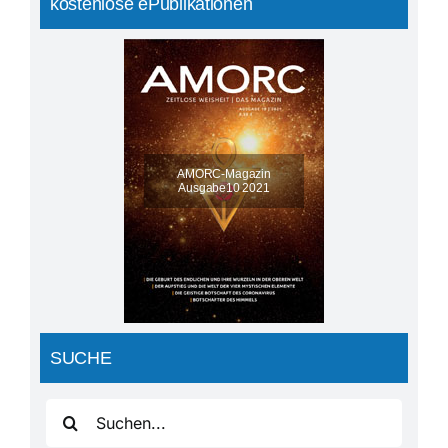
kostenlose ePublikationen
AMORC-Magazin
Ausgabe10 2021
SUCHE
Suche
nach: