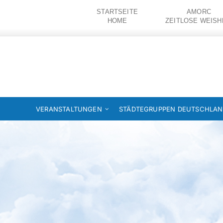
Zum
STARTSEITE
AMORC
Inhalt
HOME
ZEITLOSE WEISH
springen
VERANSTALTUNGEN
STÄDTEGRUPPEN DEUTSCHLA