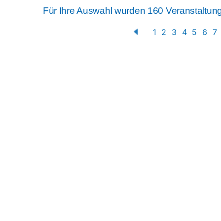
Für Ihre Auswahl wurden 160 Veranstaltun
1
2
3
4
5
6
7