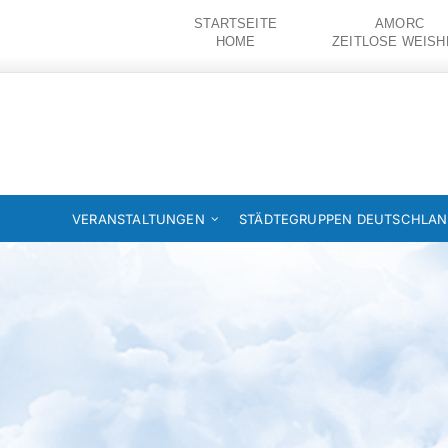
Zum
STARTSEITE
AMORC
Inhalt
HOME
ZEITLOSE WEISH
springen
VERANSTALTUNGEN
STÄDTEGRUPPEN DEUTSCHLA