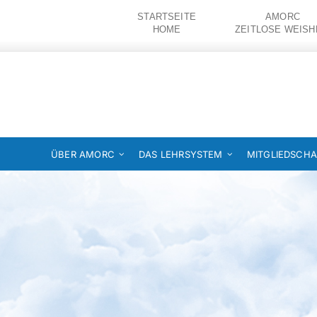
Zum
STARTSEITE
AMORC
Inhalt
HOME
ZEITLOSE WEISH
springen
ÜBER AMORC
DAS LEHRSYSTEM
MITGLIEDSCHA