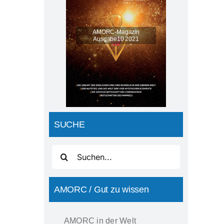
SUCHE
Suche
nach:
AMORC / Gut zu wissen
AMORC in der Welt