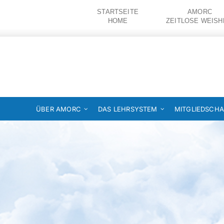
Zum
STARTSEITE
AMORC
Inhalt
HOME
ZEITLOSE WEISH
springen
ÜBER AMORC
DAS LEHRSYSTEM
MITGLIEDSCHA