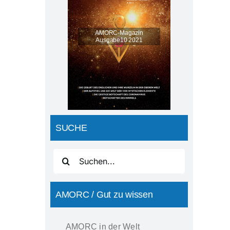
SUCHE
Suche
nach:
AMORC / Gut zu wissen
AMORC in der Welt