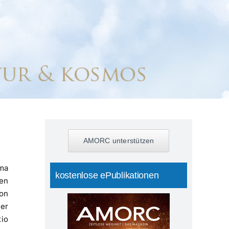
AMORC unterstützen
ma
kostenlose ePublikationen
den
on
er
io