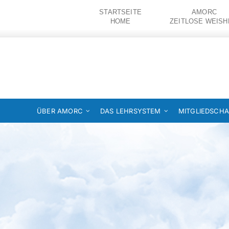
Zum
STARTSEITE
AMORC
Inhalt
HOME
ZEITLOSE WEISH
springen
ÜBER AMORC
DAS LEHRSYSTEM
MITGLIEDSCHA