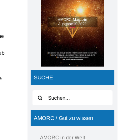
AMORC-Magazin
Ausgabe10 2021
ne
ab
SUCHE
e
Suche
nach:
AMORC / Gut zu wissen
AMORC in der Welt