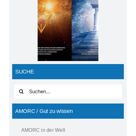
SUCHE
Suche
nach:
AMORC / Gut zu wissen
AMORC in der Welt